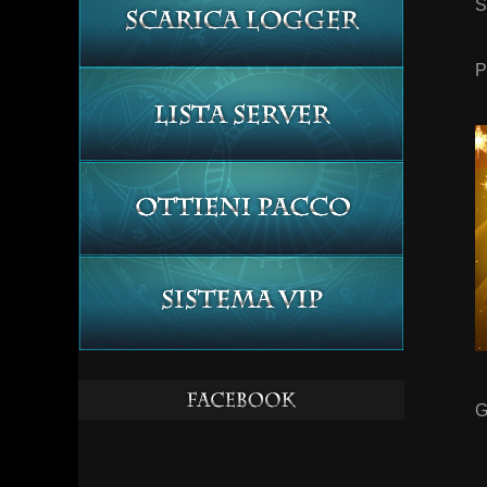
S
P
G