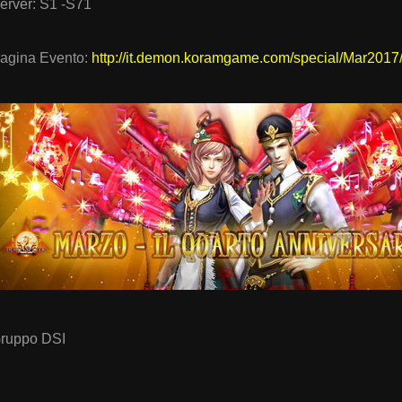
erver: S1 -S71
agina Evento:
http://it.demon.koramgame.com/special/Mar2017
ruppo DSI