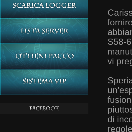
Cariss
fornir
abbiam
S58-6
manut
vi pre
Speri
un'esp
fusion
piutto
di inc
regol