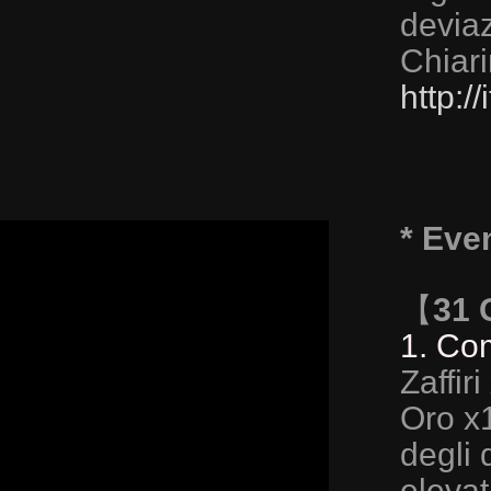
deviaz
Chiari
http:
* Even
【
31 
1. Co
Zaffir
Oro x
degli 
elevat