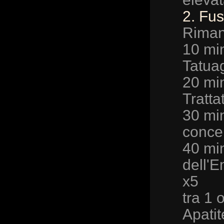
2. Fus
Rimani
10 min
Tatua
20 mi
Tratta
30 min
conce
40 min
dell'E
x5
tra 1 
Apatit